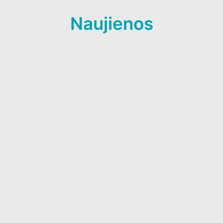
Naujienos