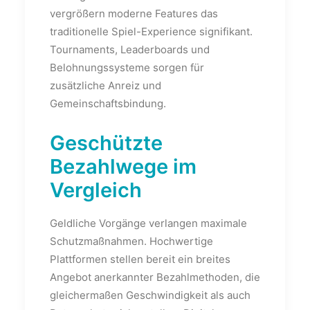
vergrößern moderne Features das
traditionelle Spiel-Experience signifikant.
Tournaments, Leaderboards und
Belohnungssysteme sorgen für
zusätzliche Anreiz und
Gemeinschaftsbindung.
Geschützte
Bezahlwege im
Vergleich
Geldliche Vorgänge verlangen maximale
Schutzmaßnahmen. Hochwertige
Plattformen stellen bereit ein breites
Angebot anerkannter Bezahlmethoden, die
gleichermaßen Geschwindigkeit als auch