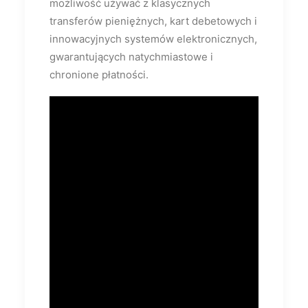
możliwość używać z klasycznych
transferów pieniężnych, kart debetowych i
innowacyjnych systemów elektronicznych,
gwarantujących natychmiastowe i
chronione płatności.