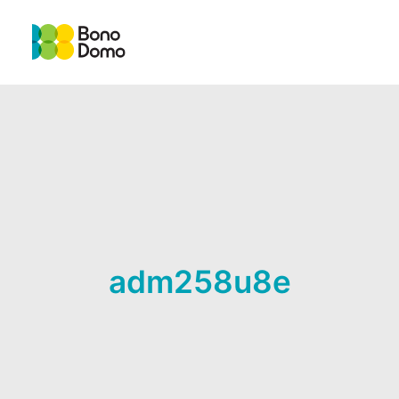
adm258u8e