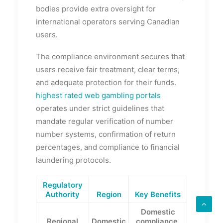
bodies provide extra oversight for
international operators serving Canadian
users.
The compliance environment secures that
users receive fair treatment, clear terms,
and adequate protection for their funds.
highest rated web gambling portals
operates under strict guidelines that
mandate regular verification of number
number systems, confirmation of return
percentages, and compliance to financial
laundering protocols.
Regulatory
Authority
Region
Key Benefits
Domestic
Regional
Domestic
compliance,