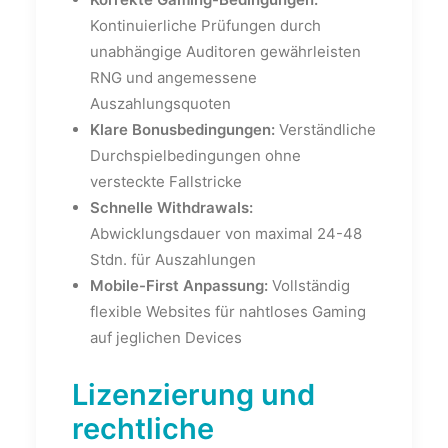
Kontinuierliche Prüfungen durch
unabhängige Auditoren gewährleisten
RNG und angemessene
Auszahlungsquoten
Klare Bonusbedingungen:
Verständliche
Durchspielbedingungen ohne
versteckte Fallstricke
Schnelle Withdrawals:
Abwicklungsdauer von maximal 24-48
Stdn. für Auszahlungen
Mobile-First Anpassung:
Vollständig
flexible Websites für nahtloses Gaming
auf jeglichen Devices
Lizenzierung und
rechtliche