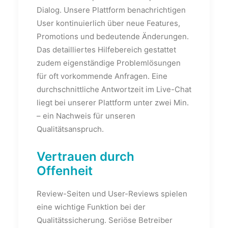
Dialog. Unsere Plattform benachrichtigen
User kontinuierlich über neue Features,
Promotions und bedeutende Änderungen.
Das detailliertes Hilfebereich gestattet
zudem eigenständige Problemlösungen
für oft vorkommende Anfragen. Eine
durchschnittliche Antwortzeit im Live-Chat
liegt bei unserer Plattform unter zwei Min.
– ein Nachweis für unseren
Qualitätsanspruch.
Vertrauen durch
Offenheit
Review-Seiten und User-Reviews spielen
eine wichtige Funktion bei der
Qualitätssicherung. Seriöse Betreiber