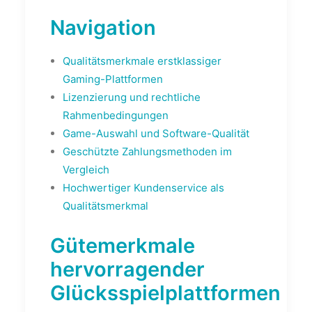
Navigation
Qualitätsmerkmale erstklassiger
Gaming-Plattformen
Lizenzierung und rechtliche
Rahmenbedingungen
Game-Auswahl und Software-Qualität
Geschützte Zahlungsmethoden im
Vergleich
Hochwertiger Kundenservice als
Qualitätsmerkmal
Gütemerkmale
hervorragender
Glücksspielplattformen