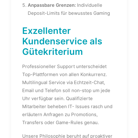
Anpassbare Grenzen:
Individuelle
Deposit-Limits für bewusstes Gaming
Exzellenter
Kundenservice als
Gütekriterium
Professioneller Support unterscheidet
Top-Plattformen von allen Konkurrenz.
Multilingual Service via Echtzeit-Chat,
Email und Telefon soll non-stop um jede
Uhr verfügbar sein. Qualifizierte
Mitarbeiter beheben IT- Issues rasch und
erläutern Anfragen zu Promotions,
Transfers oder Game-Rules genau.
Unsere Philosophie beruht auf proaktiver