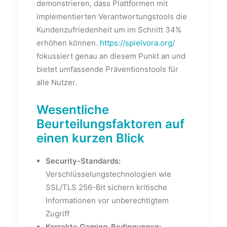
demonstrieren, dass Plattformen mit
implementierten Verantwortungstools die
Kundenzufriedenheit um im Schnitt 34%
erhöhen können.
https://spielvora.org/
fokussiert genau an diesem Punkt an und
bietet umfassende Präventionstools für
alle Nutzer.
Wesentliche
Beurteilungsfaktoren auf
einen kurzen Blick
Security-Standards:
Verschlüsselungstechnologien wie
SSL/TLS 256-Bit sichern kritische
Informationen vor unberechtigtem
Zugriff
Korrekte Gaming-Bedingungen: