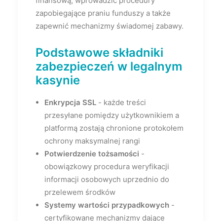
finansową, wprowadzić procedury
zapobiegające praniu funduszy a także
zapewnić mechanizmy świadomej zabawy.
Podstawowe składniki
zabezpieczeń w legalnym
kasynie
Enkrypcja SSL
- każde treści
przesyłane pomiędzy użytkownikiem a
platformą zostają chronione protokołem
ochrony maksymalnej rangi
Potwierdzenie tożsamości
-
obowiązkowy procedura weryfikacji
informacji osobowych uprzednio do
przelewem środków
Systemy wartości przypadkowych
-
certyfikowane mechanizmy dające