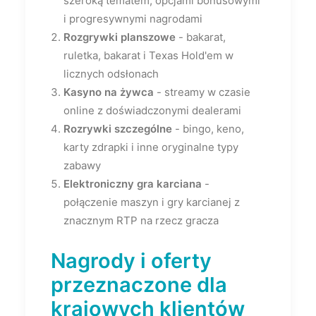
szeroką tematem, opcjami bonusowymi
i progresywnymi nagrodami
Rozgrywki planszowe
- bakarat,
ruletka, bakarat i Texas Hold'em w
licznych odsłonach
Kasyno na żywca
- streamy w czasie
online z doświadczonymi dealerami
Rozrywki szczególne
- bingo, keno,
karty zdrapki i inne oryginalne typy
zabawy
Elektroniczny gra karciana
-
połączenie maszyn i gry karcianej z
znacznym RTP na rzecz gracza
Nagrody i oferty
przeznaczone dla
krajowych klientów