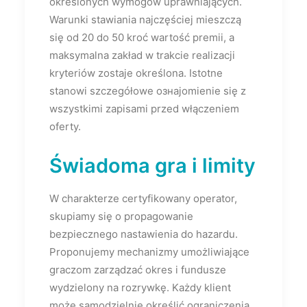
określonych wymogów uprawniających.
Warunki stawiania najczęściej mieszczą
się od 20 do 50 kroć wartość premii, a
maksymalna zakład w trakcie realizacji
kryteriów zostaje określona. Istotne
stanowi szczegółowe ознajomienie się z
wszystkimi zapisami przed włączeniem
oferty.
Świadoma gra i limity
W charakterze certyfikowany operator,
skupiamy się o propagowanie
bezpiecznego nastawienia do hazardu.
Proponujemy mechanizmy umożliwiające
graczom zarządzać okres i fundusze
wydzielony na rozrywkę. Każdy klient
może samodzielnie określić ograniczenia