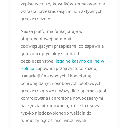
zapisanych użytkowników konsekwentnie
wzrasta, przekraczając milion aktywnych
graczy rocznie.
Nasza platforma funkcjonuje w
stuprocentowej harmonii z
obowiązującymi przepisami, co zapewnia
graczom optymalny standard
bezpieczeństwa.
legalne kasyno online w
Polsce
zapewnia przejrzystość każdej
transakcji finansowych i kompletną
ochronę danych osobowych osobowych
graczy rozgrywek. Wszystkie operacja jest
kontrolowana i chroniona nowoczesnymi
narzędziami kodowania, które to usuwa
ryzyko niedozwolonego wejścia do
funduszy bądź treści wrażliwych.