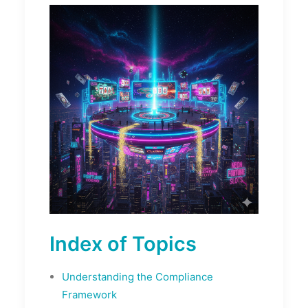
Index of Topics
Understanding the Compliance
Framework