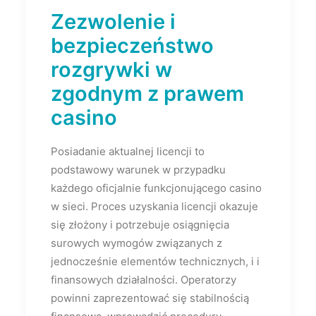
Zezwolenie i
bezpieczeństwo
rozgrywki w
zgodnym z prawem
casino
Posiadanie aktualnej licencji to
podstawowy warunek w przypadku
każdego oficjalnie funkcjonującego casino
w sieci. Proces uzyskania licencji okazuje
się złożony i potrzebuje osiągnięcia
surowych wymogów związanych z
jednocześnie elementów technicznych, i i
finansowych działalności. Operatorzy
powinni zaprezentować się stabilnością