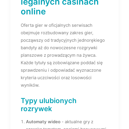
legalnych casinach
online
Oferta gier w oficjalnych serwisach
obejmuje rozbudowany zakres gier,
począwszy od tradycyjnych jednorękiego
bandyty aż do nowoczesne rozgrywki
planszowe z prowadzącym na żywca.
Każde tytuły są zobowiązane poddać się
sprawdzeniu i odpowiadać wyznaczone
kryteria uczciwości oraz losowości
wyników.
Typy ulubionych
rozrywek
Automaty wideo
- aktualne gry z