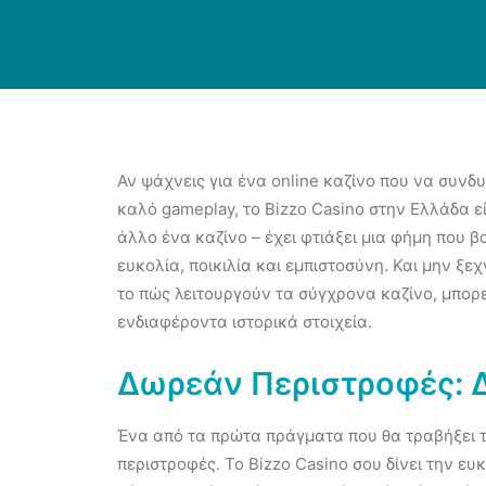
Αν ψάχνεις για ένα online καζίνο που να συν
καλό gameplay, το Bizzo Casino στην Ελλάδα είν
άλλο ένα καζίνο – έχει φτιάξει μια φήμη που β
ευκολία, ποικιλία και εμπιστοσύνη. Και μην ξε
το πώς λειτουργούν τα σύγχρονα καζίνο, μπορεί
ενδιαφέροντα ιστορικά στοιχεία.
Δωρεάν Περιστροφές: 
Ένα από τα πρώτα πράγματα που θα τραβήξει τ
περιστροφές. Το Bizzo Casino σου δίνει την ε