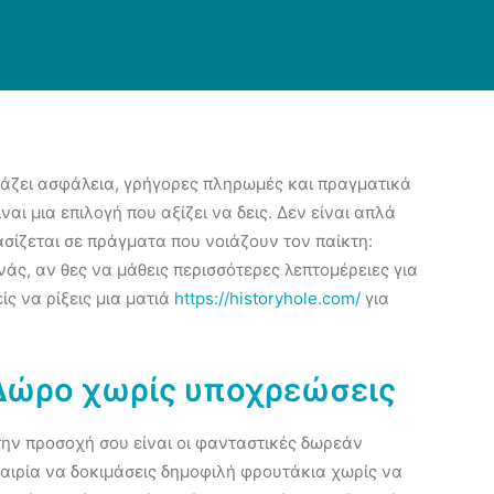
δυάζει ασφάλεια, γρήγορες πληρωμές και πραγματικά
αι μια επιλογή που αξίζει να δεις. Δεν είναι απλά
ασίζεται σε πράγματα που νοιάζουν τον παίκτη:
χνάς, αν θες να μάθεις περισσότερες λεπτομέρειες για
ς να ρίξεις μια ματιά
https://historyhole.com/
για
Δώρο χωρίς υποχρεώσεις
ην προσοχή σου είναι οι φανταστικές δωρεάν
υκαιρία να δοκιμάσεις δημοφιλή φρουτάκια χωρίς να