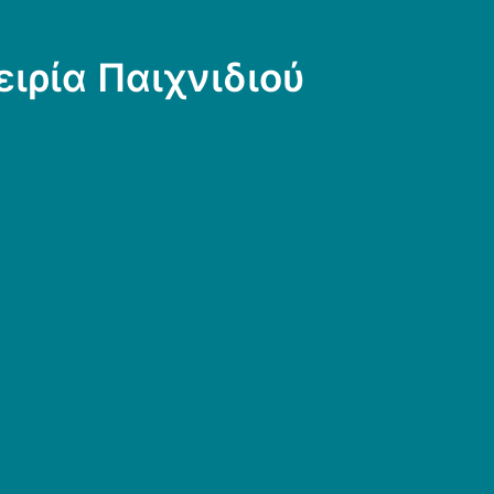
ιρία Παιχνιδιού