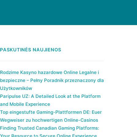
PASKUTINĖS NAUJIENOS
Rodzime Kasyno hazardowe Online Legalne i
bezpieczne – Pełny Poradnik przeznaczony dla
Użytkowników
Paripulse UZ: A Detailed Look at the Platform
and Mobile Experience
Top eingestufte Gaming-Plattformen DE: Euer
Wegweiser zu hochwertigen Online-Casinos
Finding Trusted Canadian Gaming Platforms:
Your Resource to Secure Online Experience