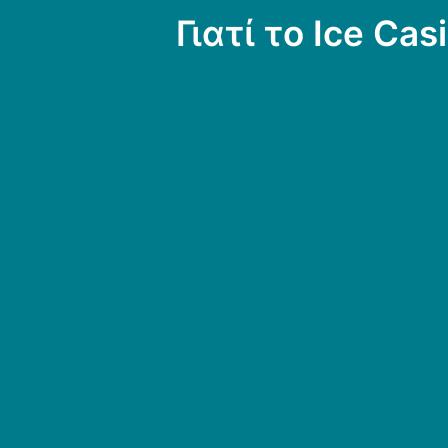
Γιατί το Ice Ca