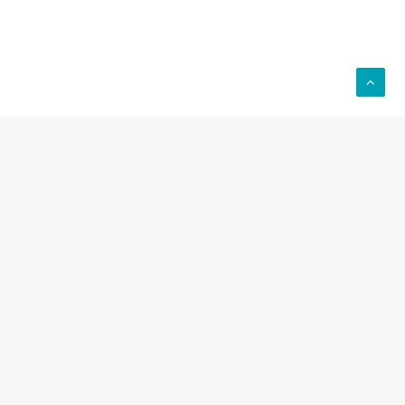
ekvizitai
wedbank
anko kodas: 73000