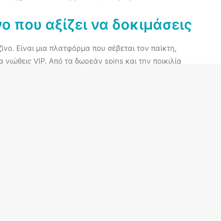
ο που αξίζει να δοκιμάσεις
ίνο. Είναι μια πλατφόρμα που σέβεται τον παίκτη,
 νιώθεις VIP. Από τα δωρεάν spins και την ποικιλία
ες πληρωμές, όλα είναι φτιαγμένα για εσένα. Μη
ει στο σύνδεσμο που ανέφερα στην αρχή, και ξεκίνα το
τός!
Informacija
R
BonoDomo, UAB
S
Ozo g. 12A-1, Vilnius
B