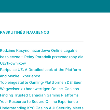
PASKUTINĖS NAUJIENOS
Rodzime Kasyno hazardowe Online Legalne i
bezpieczne – Pełny Poradnik przeznaczony dla
Użytkowników
Paripulse UZ: A Detailed Look at the Platform
and Mobile Experience
Top eingestufte Gaming-Plattformen DE: Euer
Wegweiser zu hochwertigen Online-Casinos
Finding Trusted Canadian Gaming Platforms:
Your Resource to Secure Online Experience
Understanding KYC Casino AU: Security Meets