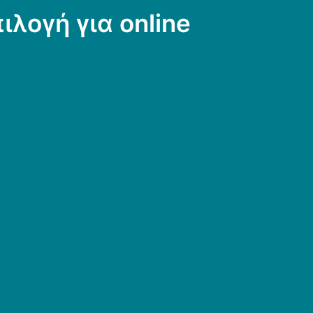
ιλογή για online