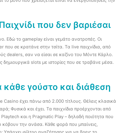
ι το μόνο που χρειάζεται είναι να ενεργοποιήσεις την
Παιχνίδι που δεν βαριέσαι
νο. Εδώ το gameplay είναι γεμάτο ανατροπές. Οι
r που σε κρατάνε στην τσίτα. Τα live παιχνίδια, από
ύς dealers, σαν να είσαι σε καζίνο του Μόντε Κάρλο.
ς δημιουργικά slots με ιστορίες που σε τραβάνε μέσα.
α κάθε γούστο και διάθεση
ce Casino έχει πάνω από 2.000 τίτλους. Θέλεις κλασικά
καρά; Φυσικά και έχει. Τα παιχνίδια προέρχονται από
Playtech και η Pragmatic Play – δηλαδή ποιότητα που
υ κόβουν την ανάσα. Κάθε φορά που μπαίνεις,
ο; Υπάρχει φίλτρο αναζήτησης για να βρεις το